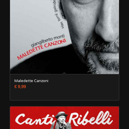
Maledette Canzoni
€
9,99