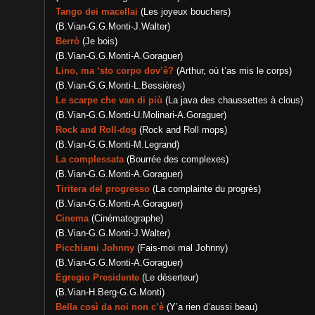
Tango dei macellai
(Les joyeux bouchers)
(B.Vian-G.G.Monti-J.Walter)
Berrò
(Je bois)
(B.Vian-G.G.Monti-A.Goraguer)
Lino, ma ‘sto corpo dov’è?
(Arthur, où t’as mis le corps)
(B.Vian-G.G.Monti-L.Bessières)
Le scarpe che van di più
(La java des chaussettes à clous)
(B.Vian-G.G.Monti-U.Molinari-A.Goraguer)
Rock and Roll-dog
(Rock and Roll mops)
(B.Vian-G.G.Monti-M.Legrand)
La complessata
(Bourrée des complexes)
(B.Vian-G.G.Monti-A.Goraguer)
Tiritera del progresso
(La complainte du progrès)
(B.Vian-G.G.Monti-A.Goraguer)
Cinema
(Cinématographe)
(B.Vian-G.G.Monti-J.Walter)
Picchiami Johnny
(Fais-moi mal Johnny)
(B.Vian-G.G.Monti-A.Goraguer)
Egregio Presidente
(Le dèserteur)
(B.Vian-H.Berg-G.G.Monti)
Bella così da noi non c’è
(Y’a rien d’aussi beau)