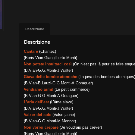
Descrizione
Descrizione
Cantare
(Chantez)
(Boris Vian-Giangilberto Monti)
Non potete insultarci così
(On n’est pas là pour se faire engue
(B.Vian-G.G.Monti-J.Walter)
Giava delle bombe atomiche
(La java des bombes atomiques
(B.Vian-B.Lauzi-G.G.Monti-A.Goraguer)
Vendiamo armi!
(Le petit commerce)
(B.Vian-G.G.Monti-A.Goraguer)
L’aria dell’est
(L’âme slave)
(B.Vian-G.G.Monti-J.Walter)
Valzer del sole
(Valse jaune)
(B.Vian-G.G.Monti-M.Monnot)
Non vorrei crepare
(Je voudrais pas crêver)
(Boris Vian-Giangilberto Monti)