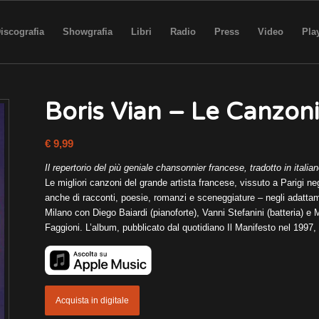
iscografia
Showgrafia
Libri
Radio
Press
Video
Play
Boris Vian – Le Canzoni
€
9,99
Il repertorio del più geniale chansonnier francese, tradotto in italia
Le migliori canzoni del grande artista francese, vissuto a Parigi ne
anche di racconti, poesie, romanzi e sceneggiature – negli adattame
Milano con Diego Baiardi (pianoforte), Vanni Stefanini (batteria) 
Faggioni. L’album, pubblicato dal quotidiano Il Manifesto nel 1997, é
Acquista in digitale