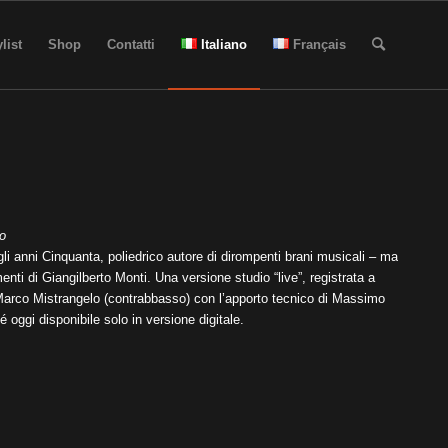
list
Shop
Contatti
Italiano
Français
no
gli anni Cinquanta, poliedrico autore di dirompenti brani musicali – ma
nti di Giangilberto Monti. Una versione studio “live”, registrata a
e Marco Mistrangelo (contrabbasso) con l’apporto tecnico di Massimo
 oggi disponibile solo in versione digitale.