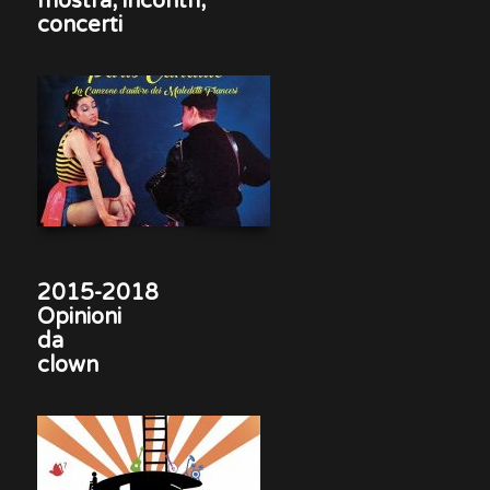
mostra, incontri,
concerti
2015-2018
Opinioni
da
clown