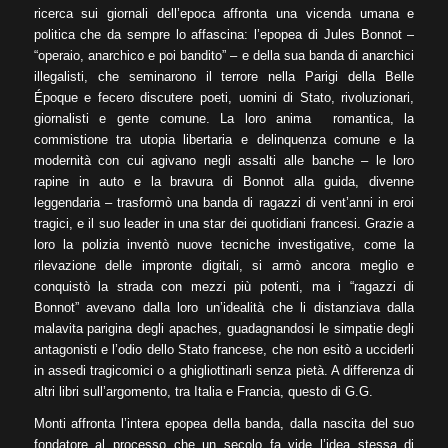
ricerca sui giornali dell’epoca affronta una vicenda umana e
politica che da sempre lo affascina: l’epopea di Jules Bonnot –
“operaio, anarchico e poi bandito” – e della sua banda di anarchici
illegalisti, che seminarono il terrore nella Parigi della Belle
Époque e fecero discutere poeti, uomini di Stato, rivoluzionari,
giornalisti e gente comune. La loro anima romantica, la
commistione tra utopia libertaria e delinquenza comune e la
modernità con cui agivano negli assalti alle banche – le loro
rapine in auto e la bravura di Bonnot alla guida, divenne
leggendaria – trasformò una banda di ragazzi di vent’anni in eroi
tragici, e il suo leader in una star dei quotidiani francesi. Grazie a
loro la polizia inventò nuove tecniche investigative, come la
rilevazione delle impronte digitali, si armò ancora meglio e
conquistò la strada con mezzi più potenti, ma i “ragazzi di
Bonnot” avevano dalla loro un’idealità che li distanziava dalla
malavita parigina degli apaches, guadagnandosi le simpatie degli
antagonisti e l’odio dello Stato francese, che non esitò a ucciderli
in assedi tragicomici o a ghigliottinarli senza pietà. A differenza di
altri libri sull’argomento, tra Italia e Francia, questo di G.G.
Monti affronta l’intera epopea della banda, dalla nascita del suo
fondatore al processo che un secolo fa vide l’idea stessa di