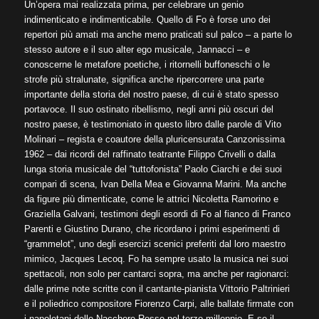
Un’opera mai realizzata prima, per celebrare un genio
indimenticato e indimenticabile. Quello di Fo è forse uno dei
repertori più amati ma anche meno praticati sul palco – a parte lo
stesso autore e il suo alter ego musicale, Jannacci – e
conoscerne le metafore poetiche, i ritornelli buffoneschi o le
strofe più stralunate, significa anche ripercorrere una parte
importante della storia del nostro paese, di cui è stato spesso
portavoce. Il suo ostinato ribellismo, negli anni più oscuri del
nostro paese, è testimoniato in questo libro dalle parole di Vito
Molinari – regista e coautore della pluricensurata Canzonissima
1962 – dai ricordi del raffinato teatrante Filippo Crivelli o dalla
lunga storia musicale del “tuttofonista” Paolo Ciarchi e dei suoi
compari di scena, Ivan Della Mea e Giovanna Marini. Ma anche
da figure più dimenticate, come le attrici Nicoletta Ramorino e
Graziella Galvani, testimoni degli esordi di Fo al fianco di Franco
Parenti e Giustino Durano, che ricordano i primi esperimenti di
“grammelot”, uno degli esercizi scenici preferiti dal loro maestro
mimico, Jacques Lecoq. Fo ha sempre usato la musica nei suoi
spettacoli, non solo per cantarci sopra, ma anche per ragionarci:
dalle prime note scritte con il cantante-pianista Vittorio Paltrinieri
e il poliedrico compositore Fiorenzo Carpi, alle ballate firmate con
i napoletani delle Nacchere Rosse nel terzo millennio. E se il