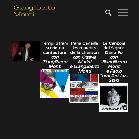
Tempi Strani
Paris Canaille
Le Canzoni
storie da
les maudits
del Signor
cantautore
de la chanson
Dario Fo
con
con Ottavia
con
Giangilberto
Marini
Giangilberto
Monti
e Giangilberto
Monti
Monti
e Paolo
Tomelleri Jazz
Stars