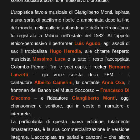
sonori studiati a tavolino e molto lavoro di studio.
L’utopistica favola musicale di Giangilberto Monti, ispirata
a una sorta di pacifismo ribelle e ambientata dopo la fine
del mondo, nelle gallerie abbandonate della metropolitana,
fu registrata a Milano nell’estate del 1982. Al tappeto
etnico-percussivo il performer
Luis Agudo
, agli assoli di
sax il tropicalista
Hugo Heredia
, alle chitarre l’esperto
musicista
Massimo Luca
e a tutto il resto l’accoppiata
Colombo-Premoli. Tra le voci ospiti, il rocker
Bernardo
Lanzetti
– già voce solista della PFM – il
cantautore
Alberto Camerini
, la cantante
Anna Oxa
, il
frontman del Banco del Mutuo Soccorso –
Francesco Di
Giacomo
– e l’ideautore
Giangilberto Monti
, oggi
chansonnier e scrittore, qui in veste di narratore e
interprete.
La particolarità di questa nuova edizione, totalmente
rimasterizzata, è la sua commercializzazione in versione
integrale. L’accoppiata tra parlati e canzoni – che allora