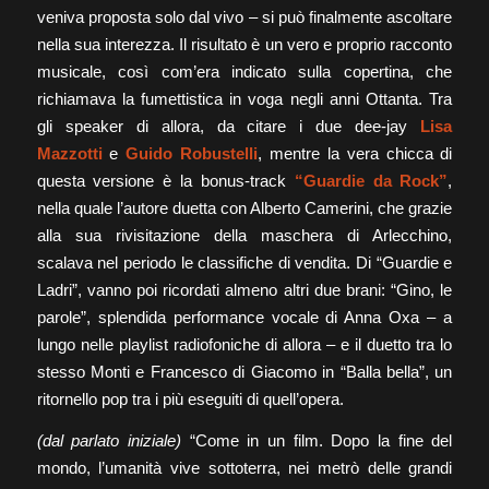
veniva proposta solo dal vivo – si può finalmente ascoltare
nella sua interezza. Il risultato è un vero e proprio racconto
musicale, così com’era indicato sulla copertina, che
richiamava la fumettistica in voga negli anni Ottanta.
Tra
gli speaker di allora, da citare i due dee-jay
Lisa
Mazzotti
e
Guido Robustelli
, mentre la vera chicca di
questa versione è la bonus-track
“Guardie da Rock”
,
nella quale l’autore duetta con Alberto Camerini, che grazie
alla sua rivisitazione della maschera di Arlecchino,
scalava nel periodo le classifiche di vendita. Di “Guardie e
Ladri”, vanno poi ricordati almeno altri due brani: “Gino, le
parole”, splendida performance vocale di Anna Oxa – a
lungo nelle playlist radiofoniche di allora – e il duetto tra lo
stesso Monti e Francesco di Giacomo in “Balla bella”, un
ritornello pop tra i più eseguiti di quell’opera.
(dal parlato iniziale)
“Come in un film. Dopo la fine del
mondo, l’umanità vive sottoterra, nei metrò delle grandi