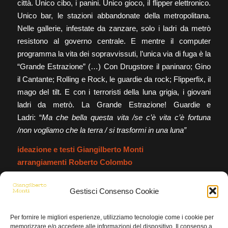
città. Unico cibo, i panini. Unico gioco, il flipper elettronico.
Unico bar, le stazioni abbandonate della metropolitana.
Nelle gallerie, infestate da zanzare, solo i ladri da metrò
resistono al governo centrale. E mentre il computer
programma la vita dei sopravvissuti, l’unica via di fuga è la
“Grande Estrazione” (…) Con Drugstore il paninaro; Gino
il Cantante; Rolling e Rock, le guardie da rock; Flipperfix, il
mago del tilt. E con i terroristi della luna grigia, i giovani
ladri da metrò. La Grande Estrazione! Guardie e
Ladri: “
Ma che bella questa vita /se c’è vita c’è fortuna
/non vogliamo che la terra / si trasformi in una luna”
ideazione e testi Giangilberto Monti
arrangiamenti Roberto Colombo
musiche Flavio Premoli
Gestisci Consenso Cookie
Per fornire le migliori esperienze, utilizziamo tecnologie come i cookie per
memorizzare e/o accedere alle informazioni del dispositivo. Il consenso a