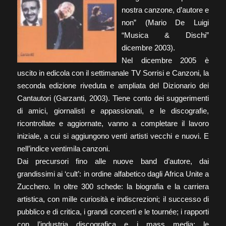
nostra canzone, d’autore e
non” (Mario De Luigi
“Musica & Dischi”
dicembre 2003).
Nel dicembre 2005 è
uscito in edicola con il settimanale TV Sorrisi e Canzoni, la
seconda edizione riveduta e ampliata del Dizionario dei
Cantautori (Garzanti, 2003). Tiene conto dei suggerimenti
di amici, giornalisti e appassionati, e le discografie,
ricontrollate e aggiornate, vanno a completare il lavoro
iniziale, a cui si aggiungono venti artisti vecchi e nuovi. E
nell’indice ventimila canzoni.
Dai precursori fino alle nuove band d’autore, dai
grandissimi ai ‘cult’: in ordine alfabetico dagli Africa Unite a
Zucchero. In oltre 300 schede: la biografia e la carriera
artistica, con mille curiosità e indiscrezioni; il successo di
pubblico e di critica, i grandi concerti e le tournée; i rapporti
con l’industria discografica e i mass media; le