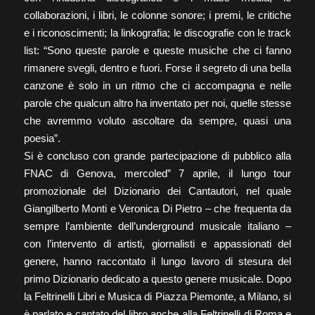
collaborazioni, i libri, le colonne sonore; i premi, le critiche
e i riconoscimenti; la linkografia; le discografie con le track
list: “Sono queste parole e queste musiche che ci fanno
rimanere svegli, dentro e fuori. Forse il segreto di una bella
canzone è solo in un ritmo che ci accompagna e nelle
parole che qualcun altro ha inventato per noi, quelle stesse
che avremmo voluto ascoltare da sempre, quasi una
poesia”.
Si è concluso con grande partecipazione di pubblico alla
FNAC di Genova, mercoled” 7 aprile, il lungo tour
promozionale del Dizionario dei Cantautori, nel quale
Giangilberto Monti e Veronica Di Pietro – che frequenta da
sempre l’ambiente dell’underground musicale italiano –
con l’intervento di artisti, giornalisti e appassionati del
genere, hanno raccontato il lungo lavoro di stesura del
primo Dizionario dedicato a questo genere musicale. Dopo
la Feltrinelli Libri e Musica di Piazza Piemonte, a Milano, si
è parlato e cantato del libro anche alla Feltrinelli di Roma e