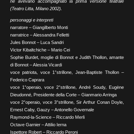
ne avevano accompagnato la prima versione teatrale
(Teatro Litta, Milano 2002).
personaggi e interpreti
narratore – Giangilberto Monti
narratrice – Alessandra Felletti
Jules Bonnot – Luca Sandri
Victor Kibaltchiche – Mario Cei
Sophie Burdet, moglie di Bonnot e Judith Thollon, amante
di Bonnot – Alessia Vicardi
voce patriota, voce 1°strillone, Jean-Baptiste Thollon –
Federico Caprara
voce 1°operaio, voce 2°strillone, André Soudy, Eugène
Dieudonné, Presidente della Corte – Gianmario Arringa
voce 2°operaio, voce 3°strillone, Sir Arthur Conan Doyle,
Ernest Caby, Gauzy – Antonello Governale
Raymond-la-Science – Riccardo Merli
Octave Garnier – Attilio Ierna
Ispettore Robert – Riccardo Peroni