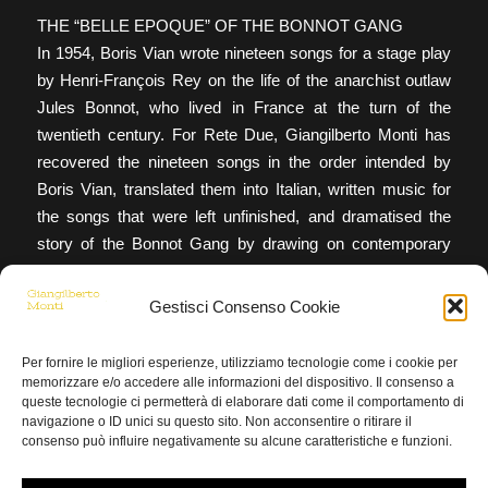
THE “BELLE EPOQUE” OF THE BONNOT GANG
In 1954, Boris Vian wrote nineteen songs for a stage play
by Henri-François Rey on the life of the anarchist outlaw
Jules Bonnot, who lived in France at the turn of the
twentieth century. For Rete Due, Giangilberto Monti has
recovered the nineteen songs in the order intended by
Boris Vian, translated them into Italian, written music for
the songs that were left unfinished, and dramatised the
story of the Bonnot Gang by drawing on contemporary
documents.
Gestisci Consenso Cookie
Per fornire le migliori esperienze, utilizziamo tecnologie come i cookie per
memorizzare e/o accedere alle informazioni del dispositivo. Il consenso a
queste tecnologie ci permetterà di elaborare dati come il comportamento di
Condividi questo articolo
navigazione o ID unici su questo sito. Non acconsentire o ritirare il
consenso può influire negativamente su alcune caratteristiche e funzioni.