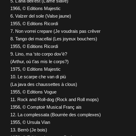
5. L’aria dell’est (L’âme slave)
1966, © Editions Majestic
6. Valzer del sole (Valse jaune)
1955, © Editions Ricordi
7. Non vorrei crepare (Je voudrais pas crêver
8. Tango dei macellai (Les joyeux bouchers)
1955, © Editions Ricordi
9. Lino, ma ‘sto corpo dov’è?
(Arthur, où t’as mis le corps?)
1975, © Editions Majestic
10. Le scarpe che van di più
(La java des chaussettes à clous)
1955, © Editions Vogue
11. Rock and Roll-dog (Rock and Roll mops)
1956, © Comptoir Musical Franç ais
12. La complessata (Bourrée des complexes)
1955, © Ursula Vian
13. Berrò (Je bois)