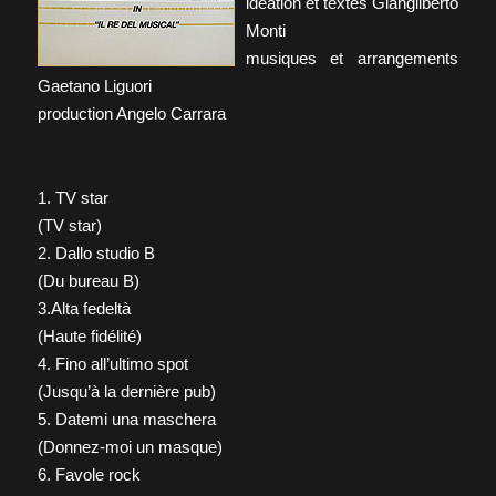
idéation et textes Giangilberto
Monti
musiques et arrangements
Gaetano Liguori
production Angelo Carrara
1. TV star
(TV star)
2. Dallo studio B
(Du bureau B)
3.Alta fedeltà
(Haute fidélité)
4. Fino all’ultimo spot
(Jusqu’à la dernière pub)
5. Datemi una maschera
(Donnez-moi un masque)
6. Favole rock