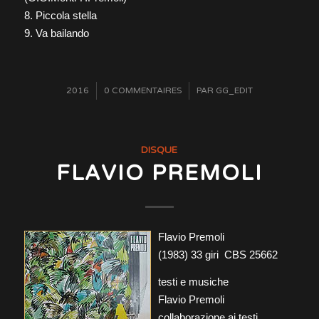
8. Piccola stella
9. Va bailando
/
2016
0 COMMENTAIRES
/
PAR
GG_EDIT
DISQUE
FLAVIO PREMOLI
Flavio Premoli
(1983) 33 giri CBS 25662
testi e musiche
Flavio Premoli
collaborazione ai testi