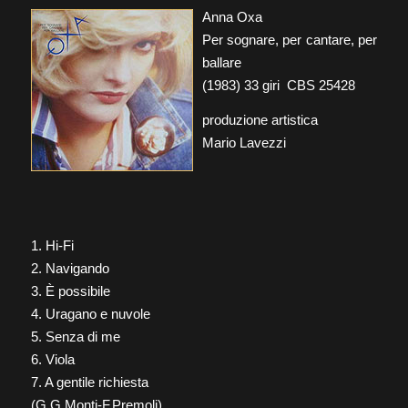
Anna Oxa
Per sognare, per cantare, per
ballare
(1983) 33 giri CBS 25428
produzione artistica
Mario Lavezzi
1. Hi-Fi
2. Navigando
3. È possibile
4. Uragano e nuvole
5. Senza di me
6. Viola
7. A gentile richiesta
(G.G.Monti-F.Premoli)