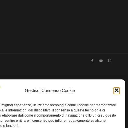
Gestisci Consenso Cookie
le migliori esperienze, utilizziamo tecnologie come i cookie per memorizzare
 alle informazioni del dispositivo. Il consenso a queste tecnologie ci
i elaborare dati come il comportamento di navigazione o ID unici su questo
consentire o ritirare il consenso può influire negativamente su alcune
he e funzioni.