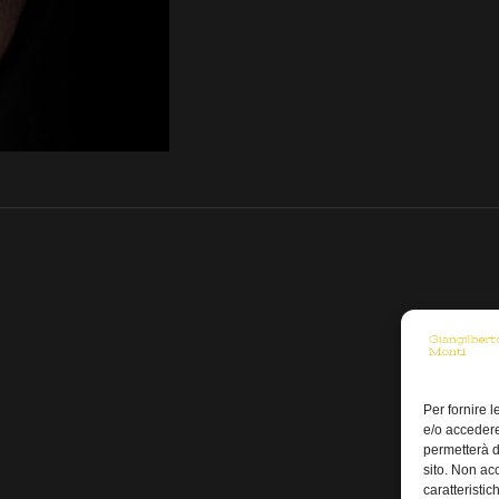
Per fornire 
e/o accedere
permetterà d
sito. Non ac
caratteristic