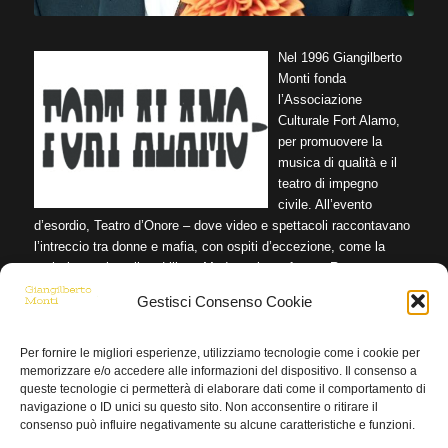
Nel 1996 Giangilberto
Monti fonda
l’Associazione
Culturale Fort Alamo,
per promuovere la
musica di qualità e il
teatro di impegno
civile. All’evento
d’esordio, Teatro d’Onore – dove video e spettacoli raccontavano
l’intreccio tra donne e mafia, con ospiti d’eccezione, come la
scrittrice e giornalista Liliana Madeo e la performer Rosa
Masciopinto – sono seguite diverse edizioni della rassegna
Gestisci Consenso Cookie
Chansonnier (sette a Milano e due a Torino e Genova) che hanno
rappresentato un lancio per giovani artisti e cantautori già noti. E’
stato poi sviluppato un e-commerce che per un triennio ha
Per fornire le migliori esperienze, utilizziamo tecnologie come i cookie per
memorizzare e/o accedere alle informazioni del dispositivo. Il consenso a
privilegiato CD autoprodotti ed etichette indipendenti, tra cui la
queste tecnologie ci permetterà di elaborare dati come il comportamento di
FolkClub Ethnosuoni. Negli ultimi anni sono riprese a Milano le
navigazione o ID unici su questo sito. Non acconsentire o ritirare il
produzioni musicali: la rassegna Maledetti Francesi (2010, Teatro
consenso può influire negativamente su alcune caratteristiche e funzioni.
Out Off); la serie di talk-show musicali Comicanti Story (2013,